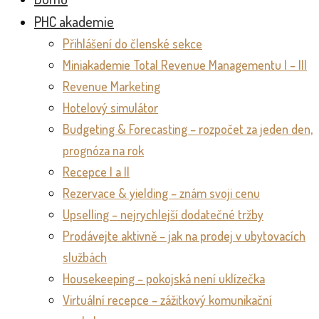
PHC akademie
Přihlášení do členské sekce
Miniakademie Total Revenue Managementu I – III
Revenue Marketing
Hotelový simulátor
Budgeting & Forecasting – rozpočet za jeden den,
prognóza na rok
Recepce I a II
Rezervace & yielding – znám svoji cenu
Upselling – nejrychlejší dodatečné tržby
Prodávejte aktivně – jak na prodej v ubytovacích
službách
Housekeeping – pokojská není uklízečka
Virtuální recepce – zážitkový komunikační