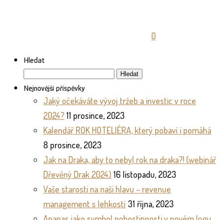
0
Hledat
Vyhledávání
Nejnovější příspěvky
Jaký očekáváte vývoj tržeb a investic v roce
2024?
11 prosince, 2023
Kalendář ROK HOTELIÉRA, který pobaví i pomáhá
8 prosince, 2023
Jak na Draka, aby to nebyl rok na draka?! (webinář
Dřevěný Drak 2024)
16 listopadu, 2023
Vaše starosti na naši hlavu – revenue
management s lehkostí
31 října, 2023
Ananas jako symbol pohostinnosti v novém logu