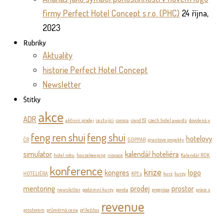
firmy Perfect Hotel Concept s.r.o. (PHC)
24 října,
2023
Rubriky
Aktuality
historie Perfect Hotel Concept
Newsletter
Štítky
akce
ADR
aktivní prodej
cestující
corona
covid 19
czech hotel awards
dovolená v
feng ren shui
feng shui
hotelovy
ČR
GOPPAR
grantove projekty
simulator
kalendář hoteliéra
hotel roku
housekeeping
inovace
Kalendář ROK
konference
krize
kongres
logo
HOTELIÉRA
KPI´s
kurz
kurzy
mentoring
prodej
prostor
newsletter
podzimní kurzy
porota
prognóza
práce s
revenue
prostorem
průměrná cena
příležitos