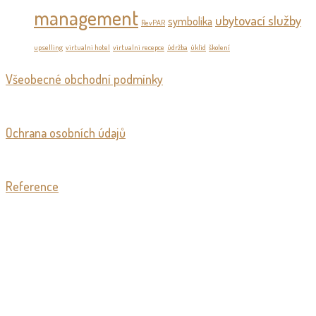
management
ubytovací služby
symbolika
RevPAR
upselling
virtualni hotel
virtualni recepce
údržba
úklid
školení
Všeobecné obchodní podmínky
Ochrana osobních údajů
Reference