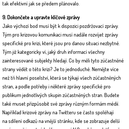
tak efektivní jak se předem plánovalo.
9. Dokončete a upravte klíčové zprávy
Jako výchozí bod musí být k dispozici pozdržovací zprávy.
Tým pro krizovou komunikaci musí nadále rozvíjet zprávy
specifické pro krizi, které jsou pro danou situaci nezbytné.
Tým již kategoricky ví, jaký druh informací všechny
zainteresované subjekty hledají. Co by měli tyto zúčastněné
strany vědět o této krizi? Je to jednoduché. Nemějte více
než tři hlavní poselství, která se týkají všech zúčastněných
stran, a podle potřeby i některé zprávy specifické pro
publikum jednotlivých skupin zúčastněných stran. Budete
také muset přizpůsobit své zprávy různým formám médií.
Například krizové zprávy na Twitteru se často spoléhají
na sdílení odkazů na vnější stránku, kde se zobrazuje delší