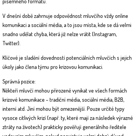
písemného formátu.
V dnešní době zahrnuje odpovědnost mluvčího vždy online
komunikaci a sociální média, a to jsou místa, kde se dá velmi
snadno udělat chyba, která již nelze vrátit (Instagram,
Twitter).
Klíčové je sladění dovedností potenciálních mluvčích s jejich
úkoly jako člena týmu pro krizovou komunikaci.
Správná pozice:
Někteří mluvčí mohou přirozeně vynikat ve všech formách
krizové komunikace – tradiční média, sociální média, B2B,
interní atd. Jiní mohou být omezenější. Pouze určité typy
vysoce citlivých krizí (např. ty, které mají za následek výrazné
ztráty na životech) prakticky pověřují generálního ředitele
vedoucím mluvčím, pokud neexistuje velmi dobrý důvod