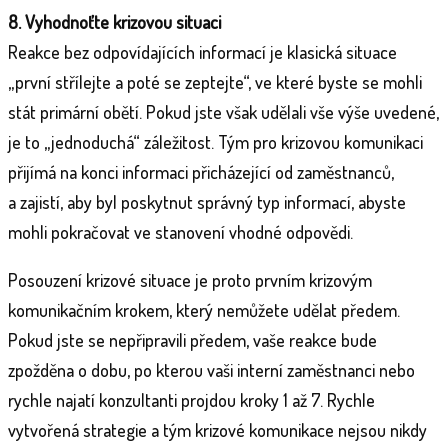
8. Vyhodnoťte krizovou situaci
Reakce bez odpovídajících informací je klasická situace
„první střílejte a poté se zeptejte“, ve které byste se mohli
stát primární obětí. Pokud jste však udělali vše výše uvedené,
je to „jednoduchá“ záležitost. Tým pro krizovou komunikaci
přijímá na konci informaci přicházející od zaměstnanců,
a zajistí, aby byl poskytnut správný typ informací, abyste
mohli pokračovat ve stanovení vhodné odpovědi.
Posouzení krizové situace je proto prvním krizovým
komunikačním krokem, který nemůžete udělat předem.
Pokud jste se nepřipravili předem, vaše reakce bude
zpožděna o dobu, po kterou vaši interní zaměstnanci nebo
rychle najatí konzultanti projdou kroky 1 až 7. Rychle
vytvořená strategie a tým krizové komunikace nejsou nikdy