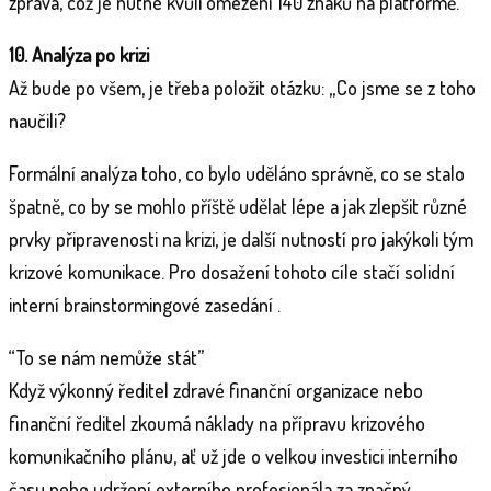
zpráva, což je nutné kvůli omezení 140 znaků na platformě.
10. Analýza po krizi
Až bude po všem, je třeba položit otázku: „Co jsme se z toho
naučili?
Formální analýza toho, co bylo uděláno správně, co se stalo
špatně, co by se mohlo příště udělat lépe a jak zlepšit různé
prvky připravenosti na krizi, je další nutností pro jakýkoli tým
krizové komunikace. Pro dosažení tohoto cíle stačí solidní
interní brainstormingové zasedání .
“To se nám nemůže stát”
Když výkonný ředitel zdravé finanční organizace nebo
finanční ředitel zkoumá náklady na přípravu krizového
komunikačního plánu, ať už jde o velkou investici interního
času nebo udržení externího profesionála za značný