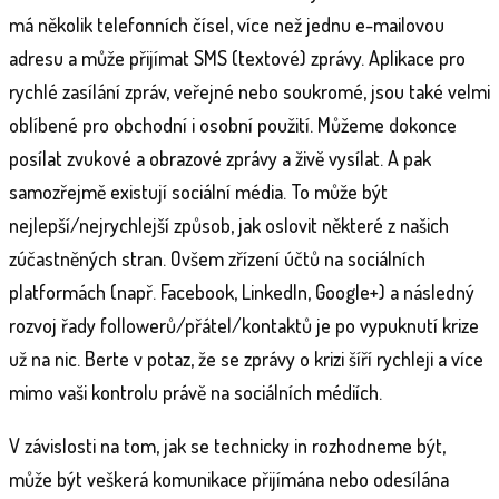
má několik telefonních čísel, více než jednu e-mailovou
adresu a může přijímat SMS (textové) zprávy. Aplikace pro
rychlé zasílání zpráv, veřejné nebo soukromé, jsou také velmi
oblíbené pro obchodní i osobní použití. Můžeme dokonce
posílat zvukové a obrazové zprávy a živě vysílat. A pak
samozřejmě existují sociální média. To může být
nejlepší/nejrychlejší způsob, jak oslovit některé z našich
zúčastněných stran. Ovšem zřízení účtů na sociálních
platformách (např. Facebook, LinkedIn, Google+) a následný
rozvoj řady followerů/přátel/kontaktů je po vypuknutí krize
už na nic. Berte v potaz, že se zprávy o krizi šíří rychleji a více
mimo vaši kontrolu právě na sociálních médiích.
V závislosti na tom, jak se technicky in rozhodneme být,
může být veškerá komunikace přijímána nebo odesílána