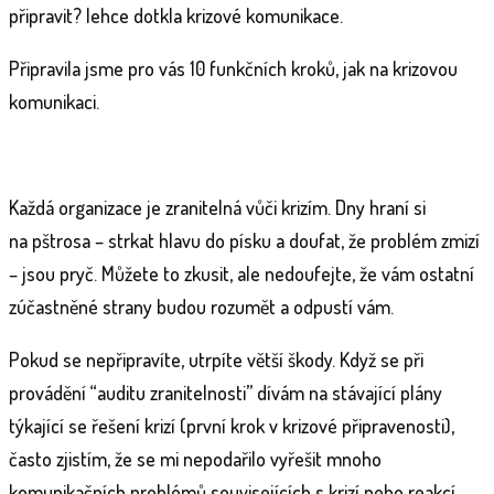
připravit? lehce dotkla krizové komunikace.
Připravila jsme pro vás 10 funkčních kroků, jak na krizovou
komunikaci.
Každá organizace je zranitelná vůči krizím. Dny hraní si
na pštrosa – strkat hlavu do písku a doufat, že problém zmizí
– jsou pryč. Můžete to zkusit, ale nedoufejte, že vám ostatní
zúčastněné strany budou rozumět a odpustí vám.
Pokud se nepřipravíte, utrpíte větší škody. Když se při
provádění “auditu zranitelnosti” dívám na stávající plány
týkající se řešení krizí (první krok v krizové připravenosti),
často zjistím, že se mi nepodařilo vyřešit mnoho
komunikačních problémů souvisejících s krizí nebo reakcí