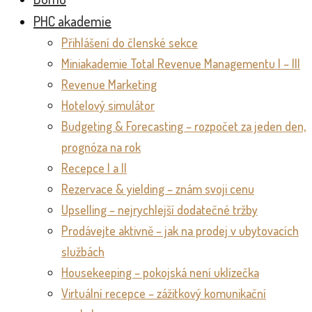
PHC akademie
Přihlášení do členské sekce
Miniakademie Total Revenue Managementu I – III
Revenue Marketing
Hotelový simulátor
Budgeting & Forecasting – rozpočet za jeden den,
prognóza na rok
Recepce I a II
Rezervace & yielding – znám svoji cenu
Upselling – nejrychlejší dodatečné tržby
Prodávejte aktivně – jak na prodej v ubytovacích
službách
Housekeeping – pokojská není uklízečka
Virtuální recepce – zážitkový komunikační