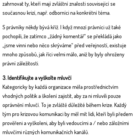
zahrnovat ty, kteří mají zvláštní znalosti související se
současnou krizí, např. odborníci na konkrétní téma.
S právníky někdy bývá kříž. I když mnozí právníci už také
pochopili, že zatímco „žádný komentář“ se překládá jako
„jsme vinni nebo něco skrýváme“ před veřejností, existuje
mnoho způsobů, jak říci velmi málo, aniž by byly ohroženy
právní záležitosti.
3. Identifikujte a vyškolte mluvčí
Kategoricky by každá organizace měla prostřednictvím
vhodných politik a školení zajistit, aby za ni mluvili pouze
oprávnění mluvčí. To je zvláště důležité během krize. Každý
tým pro krizovou komunikaci by měl mít lidi, kteří byli předem
prověřeni a vyškoleni, aby byli vedoucími a / nebo záložními
mluvčími různých komunikačních kanálů.