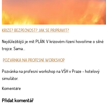
KRIZE? BEZPEČNOST? JAK SE PŘIPRAVIT?
Nejdůležitější je mít PLÁN. V krizovém řízení hovoříme o silné
trojce. Sama…
POZVÁNKA NA PROFESNÍ WORKSHOP
Pozvánka na profesní workshop na VŠH v Praze - hotelový
simulátor.
Komentáře
Přidat komentář