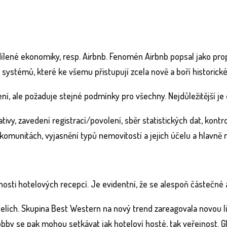
dílené ekonomiky, resp. Airbnb. Fenomén Airbnb popsal jako pro
 systémů, které ke všemu přistupují zcela nově a boří historické
í, ale požaduje stejné podmínky pro všechny. Nejdůležitější je oc
ativy, zavedení registrací/povolení, sběr statistických dat, kon
komunitách, vyjasnění typů nemovitostí a jejich účelu a hlavně 
cnosti hotelových recepcí. Je evidentní, že se alespoň částečn
lích. Skupina Best Western na nový trend zareagovala novou lif
bby se pak mohou setkávat jak hoteloví hosté, tak veřejnost. Glo