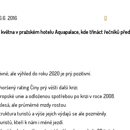
6.6. 2016
0
 května v pražském hotelu Aquapalace, kde třináct řečníků předs
ně, ale výhled do roku 2020 je prý pozitivní.
ršený rating Číny prý věští další krizi.
ropské unie a odloženou spotřebou po krizi v roce 2008.
klesá, ale průměrné mzdy rostou.
ruktura turistů a výše jejich výdajů se ale pozměnily.
uristů, kteří k nám i méně jezdí.