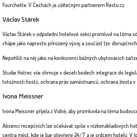
Fourchette. V Čechách je užitečným partnerem Restu.cz.
Václav Stárek
Václav Stárek v odpolední hotelové sekci promluvil na téma s
chápe jako naprosto přirozený vývoj a součást tzv. disrupčních
Nepohlíží na něj jako na konkurenci běžných ubytovacích zařízen
Studie Hotrec vše shrnuje v deseti bodech: integrace do legisl
totožnosti hostů, ochrana práv zaměstnanců, ochrana života v 
Ivona Meissner
Ivona Meissner přijela z Vídně, aby promluvila na téma budou
Absenci recepčních lze očekávat spíše v nízkonákladových hote
centra měst, kde je bar otevřený 24/7 a je srdcem hotelu. V lo