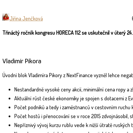
Jiřina Jenčková
Třináctý ročník kongresu HORECA 112 se uskutečnil v úterý 24.
Vladimír Pikora
Úvodní blok Vladimíra Pikory z NextFinance vyzněl lehce negativ
Nestandardně vysoké ceny akcií, minimální cena ropy a zho
Aktuální růst české ekonomiky je spojen s dotacemi z Ev
Počet podniků a tedy i zaměstnanců v cestovním ruchu 
Počet hostů i přenocování se v roce 2015 zdvojnásobil, st
Nepříznivý vývoj kurzu rublu vede k nižší útratě ruských t