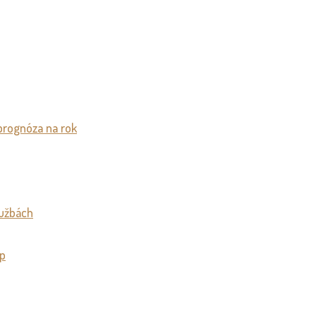
prognóza na rok
lužbách
op