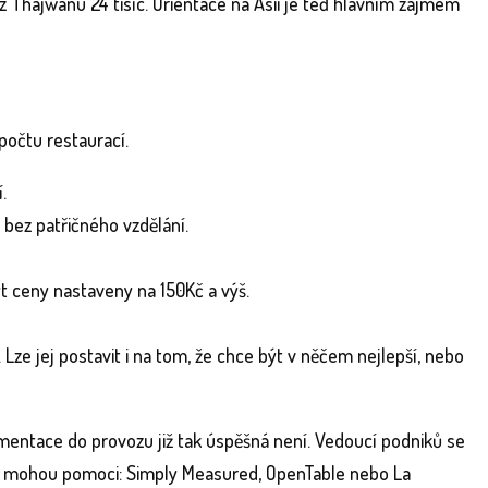
 Thajwanu 24 tisíc. Orientace na Asii je teď hlavním zájmem
počtu restaurací.
.
 bez patřičného vzdělání.
ýt ceny nastaveny na 150Kč a výš.
. Lze jej postavit i na tom, že chce být v něčem nejlepší, nebo
plementace do provozu již tak úspěšná není. Vedoucí podniků se
eré mohou pomoci: Simply Measured, OpenTable nebo La