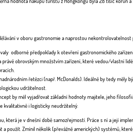
ná hodnota nákupu turistů z Hongkongu byla 28 tisíc korun a z
zdělávání v oboru gastronomie a naprostou nekontrolovatelnost 
dovaly odborné předpoklady k otevření gastronomického zařízení
a právě obrovským množstvím zařízení, které vedou/vlastní lidé
racích.
 nadnárodním řetězci (např. McDonalds). Ideálně by tedy měly b
logickou udržitelnost.
ncept by měl vyjadřovat základní hodnoty majitele, jeho filosofii
e kvalitativně i logisticky neudržitelný.
azbu, která je v dnešní době samozřejmostí. Práce s ní a její im
vat a použít. Zmínil několik (převážně amerických) systémů, kt