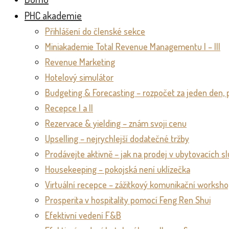
PHC akademie
Přihlášení do členské sekce
Miniakademie Total Revenue Managementu I – III
Revenue Marketing
Hotelový simulátor
Budgeting & Forecasting – rozpočet za jeden den, 
Recepce I a II
Rezervace & yielding – znám svoji cenu
Upselling – nejrychlejší dodatečné tržby
Prodávejte aktivně – jak na prodej v ubytovacích s
Housekeeping – pokojská není uklízečka
Virtuální recepce – zážitkový komunikační worksh
Prosperita v hospitality pomocí Feng Ren Shui
Efektivní vedení F&B