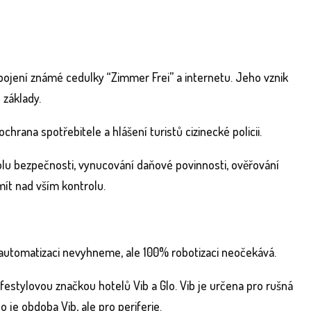
pojení známé cedulky “Zimmer Frei” a internetu. Jeho vznik
 základy.
hrana spotřebitele a hlášení turistů cizinecké policii.
trolu bezpečnosti, vynucování daňové povinnosti, ověřování
mít nad vším kontrolu.
é automatizaci nevyhneme, ale 100% robotizaci neočekává.
estylovou značkou hotelů Vib a Glo. Vib je určena pro rušná
 je obdoba Vib, ale pro periferie.