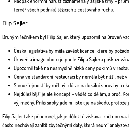
Naopak enormní nárůst zaznamenaly asijské trhy – průměr
téměř všech podniků těžících z cestovního ruchu.
Filip Sajler
Druhým řečníkem byl Filip Sajler, který upozornil na úroveň v
Česká legislativa by měla zavést licence, které by poža
Úroveň a image oboru je podle Filipa Sajlera poškozován
Upozornil také na nesmyslně nízké ceny pokrmů v restau
Cena ve standardní restauraci by neměla být nižší, než v
Samozřejmostí by měl být důraz na lokální suroviny a eko
Nejdůležitější je ale koncept – vědět co dělám, a proč. Ko
výjimečný. Příliš široký jídelní lístek je na škodu, protože j
Filip Sajler také připomněl, jak je důležité získávat zpětnou v
často nechávají zahltit zbytečnými daty, která neumí analyzo